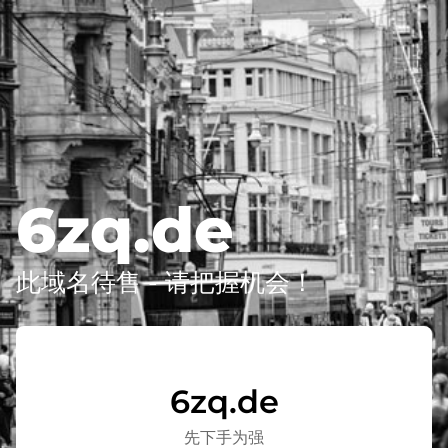
6zq.de
此域名待售 - 请把握机会！
6zq.de
先下手为强