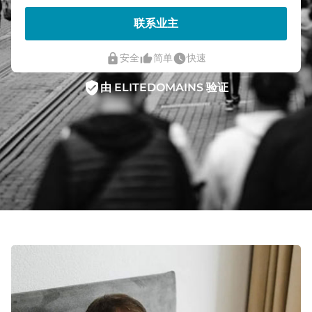
联系业主
lock
thumb_up_alt
watch_later
安全
简单
快速
verified_user
由 ELITEDOMAINS 验证