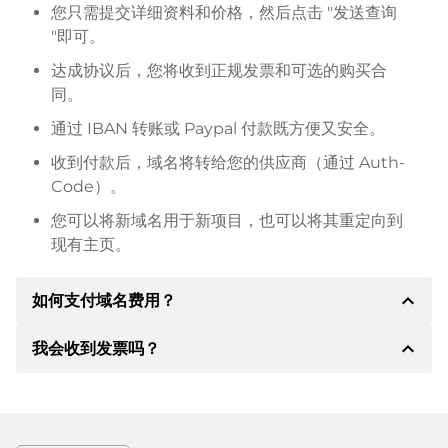
您只需提交详细资料和价格，然后点击 "发送查询
"即可。
达成协议后，您将收到正规发票和可选的购买合
同。
通过 IBAN 转账或 Paypal 付款既方便又安全。
收到付款后，域名将转给您的供应商（通过 Auth-
Code）。
您可以将新域名用于新项目，也可以将其重定向到
现有主页。
expand_less
如何支付域名费用？
expand_less
我会收到发票吗？
达成协议后，房东将通知您付款细节。房主随后会向您
提供 SEPA 银行的详细信息，如果需要，还可以提供
Paypal 或其他付款方式。
是的，卖方会向您寄送正规发票。如果购买价格较高，
您还会根据要求收到一份额外的购买合同。
转账时请务必注明域名和发票号码。