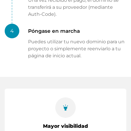
Una vez recibido el pago, el dominio se
transferirá a su proveedor (mediante
Auth-Code).
4
Póngase en marcha
Puedes utilizar tu nuevo dominio para un
proyecto o simplemente reenviarlo a tu
página de inicio actual.
highlight
Mayor visibilidad