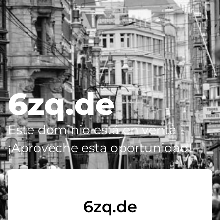
6zq.de
Este dominio está en venta -
¡Aproveche esta oportunidad!
6zq.de