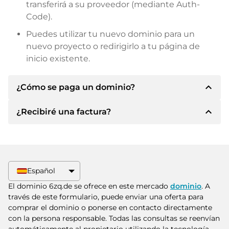
transferirá a su proveedor (mediante Auth-
Code).
Puedes utilizar tu nuevo dominio para un
nuevo proyecto o redirigirlo a tu página de
inicio existente.
expand_less
¿Cómo se paga un dominio?
expand_less
¿Recibiré una factura?
Tras llegar a un acuerdo, el propietario le
informará de los detalles del pago. A
continuación, el propietario le facilitará los datos
Sí, el vendedor le enviará la factura
bancarios SEPA y, si lo desea, también le ofrecerá
correspondiente. Para precios de compra
Paypal u otros métodos de pago.
superiores, también recibirá un contrato de
Español
compra adicional si lo solicita.
Indique siempre el nombre de dominio y el
El dominio 6zq.de se ofrece en este mercado
dominio
. A
número de factura al realizar la transferencia.
través de este formulario, puede enviar una oferta para
comprar el dominio o ponerse en contacto directamente
con la persona responsable. Todas las consultas se reenvían